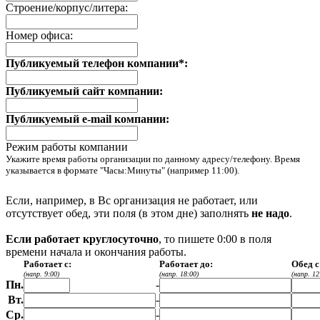
Строение/корпус/литера:
Номер офиса:
Публикуемый телефон компании*:
Публикуемый сайт компании:
Публикуемый e-mail компании:
Режим работы компании
Укажите время работы организации по данному адресу/телефону. Время
указывается в формате "Часы:Минуты" (например 11:00).
Если, например, в Вс организация не работает, или
отсутствует обед, эти поля (в этом дне) заполнять
не надо
.
Если работает круглосуточно
, то пишете 0:00 в поля
времени начала и окончания работы.
Работает с:
Работает до:
Обед с
(напр. 9:00)
(напр. 18:00)
(напр. 12
Пн.
-
Вт.
-
Ср.
-