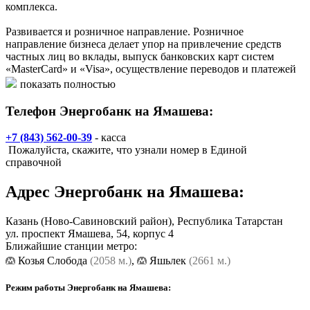
комплекса.
Развивается и розничное направление. Розничное
направление бизнеса делает упор на привлечение средств
частных лиц во вклады, выпуск банковских карт систем
«MasterCard» и «Visa», осуществление переводов и платежей
населения. Также для физ. лиц доступны потребительские и
показать полностью
автокредиты.
Телефон Энергобанк на Ямашева:
+7 (843) 562-00-39
- касса
Пожалуйста, скажите, что узнали номер в Единой
справочной
Адрес
Энергобанк на Ямашева
:
Казань
(Ново-Савиновский район), Республика Татарстан
ул. проспект Ямашева, 54, корпус 4
Ближайшие станции метро:
Козья Слобода
(2058 м.)
,
Яшьлек
(2661 м.)
Режим работы Энергобанк на Ямашева: