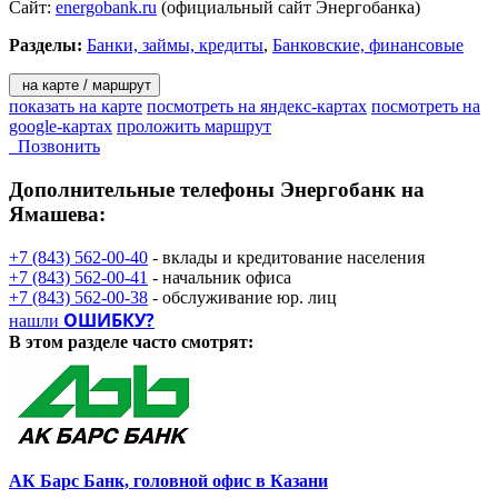
Сайт:
energobank.ru
(официальный сайт Энергобанка)
Разделы:
Банки, займы, кредиты
,
Банковские, финансовые
на карте / маршрут
показать на карте
посмотреть на яндекс-картах
посмотреть на
google-картах
проложить маршрут
Позвонить
Дополнительные телефоны
Энергобанк на
Ямашева:
+7 (843) 562-00-40
- вклады и кредитование населения
+7 (843) 562-00-41
- начальник офиса
+7 (843) 562-00-38
- обслуживание юр. лиц
ОШИБКУ?
нашли
В этом разделе
часто смотрят:
АК Барс Банк, головной офис в Казани