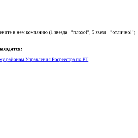
ните в нем компанию (1 звезда - "плохо!", 5 звезд - "отлично!")
находятся:
у районам Управления Росреестра по РТ