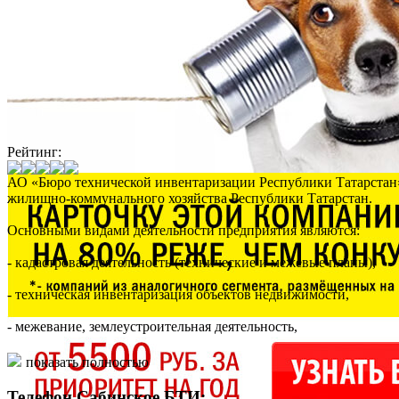
Рейтинг:
АО «Бюро технической инвентаризации Республики Татарстан»
жилищно-коммунального хозяйства Республики Татарстан.
Основными видами деятельности предприятия являются:
- кадастровая деятельность (технические и межевые планы),
- техническая инвентаризация объектов недвижимости,
- межевание, землеустроительная деятельность,
- техническое обследование зданий и сооружений (инструмента
показать полностью
- проектирование зданий и сооружений I и II уровня ответстве
Телефон Сабинское БТИ: