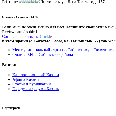
Рейтинг:
Чистополь, ул. Льва Толстого, д.157
Отзывы о
Сабинское БТИ:
Ваше мнение очень ценно для нас!
Напишите свой отзыв
и оце
Reviews are disabled
Социальные отзывы
Cackl
e
в этом здании (с. Богатые Сабы,
ул. Тынычлык, 22
) так же 
Межмуниципальный отдел по Сабинскому и Тюлячинском
Филиал МФЦ Сабинского района
Разделы:
Каталог компаний Казани
Афиша Казани
Статьи и публикации
Городской форум - Казань
Партнерам: