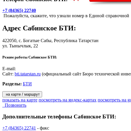
- подготовке документов для узаконения перепланировок, вкл
+7 (84365) 22740
Пожалуйста, скажите, что узнали номер в Единой справочной
- судебная экспертиза,
Адрес
Сабинское БТИ
:
- топографическая съемка,
- юридические (агентские) услуги,
422050,
с. Богатые Сабы
, Республика Татарстан
ул. Тынычлык, 22
- энергоаудит,
Режим работы Сабинское БТИ:
- выдача справок из архива учетно-технической документации,
E-mail:
-выдача копий документов из материалов архива учетно-техни
Сайт:
bti.tatarstan.ru
(официальный сайт Бюро технической ин
Разделы:
БТИ
на карте / маршрут
показать на карте
посмотреть на яндекс-картах
посмотреть на g
Позвонить
Дополнительные телефоны
Сабинское БТИ:
+7 (84365) 22741
- факс