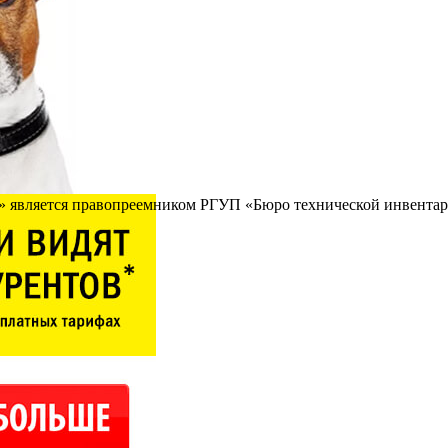
 является правопреемником РГУП «Бюро технической инвентари
льная экспертиза),
нности,