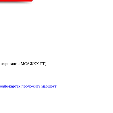
ючая подготовку проектов перепланировок,
ческой документации.
вентаризации МСАЖКХ РТ)
oogle-картах
проложить маршрут