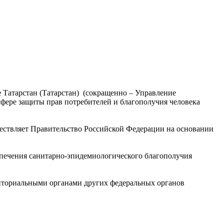
е
Татарстан (Татарстан) (сокращенно – Управление
сфере защиты прав потребителей и благополучия человека
ществляет Правительство Российской Федерации на основании
еспечения санитарно-эпидемиологического благополучия
рриториальными органами других федеральных органов
твенными объединениями и иными организациями.
дравоохранения «Центр гигиены и эпидемиологии в Республике