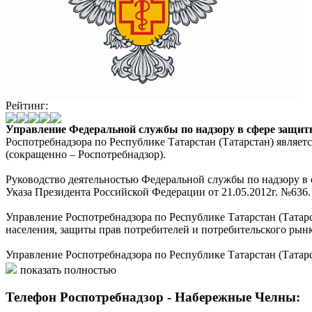
Рейтинг:
Управление Федеральной службы по надзору в сфере защит
Роспотребнадзора по Республике Татарстан (Татарстан) являе
(сокращенно – Роспотребнадзор).
Руководство деятельностью Федеральной службы по надзору в
Указа Президента Российской Федерации от 21.05.2012г. №636.
Управление Роспотребнадзора по Республике Татарстан (Татар
населения, защиты прав потребителей и потребительского рынк
Управление Роспотребнадзора по Республике Татарстан (Татар
исполнительной власти, органами исполнительной власти Рес
показать полностью
Для обеспечения деятельности Управления в структуре Роспо
Телефон Роспотребнадзор - Набережные Челны:
Татарстан (Татарстан)» (сокращенно – ФБУЗ «Центр гигиены и 