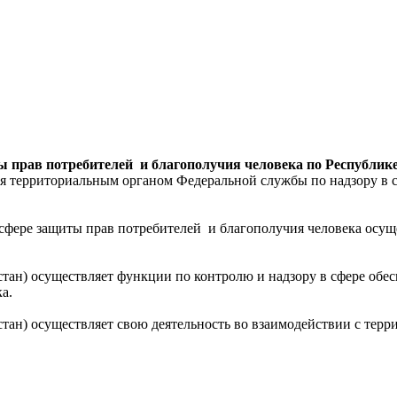
ы прав потребителей и благополучия человека по Республик
тся территориальным органом Федеральной службы по надзору в 
 сфере защиты прав потребителей и благополучия человека осу
стан) осуществляет функции по контролю и надзору в сфере об
а.
стан) осуществляет свою деятельность во взаимодействии с те
публики Татарстан, органами местного самоуправления, общес
требнадзора организовано Федеральное бюджетное учреждение з
эпидемиологии в Республике Татарстан (Татарстан)»).