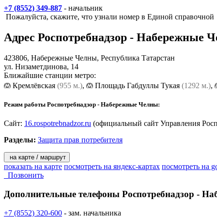
+7 (8552) 349-887
- начальник
ФБУЗ «Центр гигиены и эпидемиологии в Республике Татарстан
Пожалуйста, скажите, что узнали номер в Единой справочной
инструментальные исследования объектов и факторов среды об
Адрес
Роспотребнадзор - Набережные 
В состав Управления Роспотребнадзора по Республике Татарста
Республике Татарстан (Татарстан) обеспечивают филиалы ФБУЗ
(Татарстан).
423806,
Набережные Челны
, Республика Татарстан
ул. Низаметдинова, 14
Основными задачами Управления являются:
Ближайшие станции метро:
Кремлёвская
(955 м.)
,
Площадь Габдуллы Тукая
(1292 м.)
,
- организация и осуществление надзора и контроля за исполн
благополучия населения, защиты прав потребителей и в област
Режим работы Роспотребнадзор - Набережные Челны:
- предупреждение вредного воздействия на человека факторов 
Сайт:
16.rospotrebnadzor.ru
(официальный сайт Управления Росп
- профилактика инфекционных и массовых неинфекционных за
Разделы:
Защита прав потребителя
на карте / маршрут
показать на карте
посмотреть на яндекс-картах
посмотреть на g
Позвонить
Дополнительные телефоны
Роспотребнадзор - Н
+7 (8552) 320-600
- зам. начальника