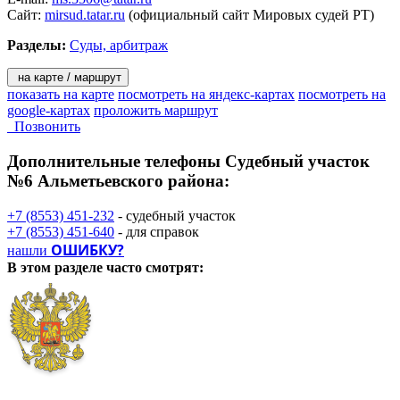
Сайт:
mirsud.tatar.ru
(официальный сайт Мировых судей РТ)
Разделы:
Суды, арбитраж
на карте / маршрут
показать на карте
посмотреть на яндекс-картах
посмотреть на
google-картах
проложить маршрут
Позвонить
Дополнительные телефоны
Судебный участок
№6 Альметьевского района:
+7 (8553) 451-232
- судебный участок
+7 (8553) 451-640
- для справок
ОШИБКУ?
нашли
В этом разделе
часто смотрят: