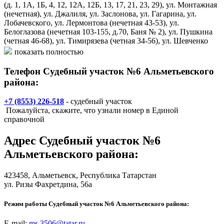
(д. 1, 1А, 1Б, 4, 12, 12А, 12Б, 13, 17, 21, 23, 29), ул. Монтажная
(нечетная), ул. Джалиля, ул. Заслонова, ул. Гагарина, ул.
Лобачевского, ул. Лермонтова (нечетная 43-53), ул.
Белоглазова (нечетная 103-155, д.70, Баня № 2), ул. Пушкина
(четная 46-68), ул. Тимирязева (четная 34-56), ул. Шевченко
(четная 40-84, 9А, 11, 13), ул. К.Цеткин (четная 46а-56,
показать полностью
нечетная 47-67), ул. Ленина (четная 26-92, нечетная 23-77) ул.
Радищева (четная 2-32, нечетная 23-59), ул. Нефтяников (д.23
Телефон Судебный участок №6 Альметьевского
«а», д.8 ЗАГС), ул. Индустриальная (со 2 по 18),
района:
ул.Маяковского (со 114 по 118), городской парк культуры и
отдыха.
+7 (8553) 226-518
- судебный участок
Пожалуйста, скажите, что узнали номер в Единой
- населенные пункты: д. Туктар, д. Верхняя Мактама, с.
справочной
Абдрахманово, с. Васильевка, д. Ураклы Чишма, д. Старое
Суркино, д. Новое Суркино, с. Кузайкино, с. Кичучатово.
Адрес
Судебный участок №6
Альметьевского района
:
423458,
Альметьевск
, Республика Татарстан
ул. Ризы Фахретдина, 56а
Режим работы Судебный участок №6 Альметьевского района:
E-mail:
ms.3506@tatar.ru