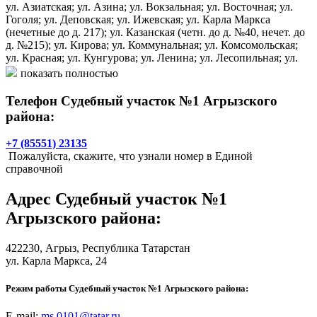
ул. Азиатская; ул. Азина; ул. Вокзальная; ул. Восточная; ул.
Гоголя; ул. Деповская; ул. Ижевская; ул. Карла Маркса
(нечетные до д. 217); ул. Казанская (четн. до д. №40, нечет. до
д. №215); ул. Кирова; ул. Коммунальная; ул. Комсомольская;
ул. Красная; ул. Кунгурова; ул. Ленина; ул. Лесопильная; ул.
Малая Амурская; ул. Мусы Джалиля; ул. Маяковского; ул.
показать полностью
Мичурина; ул. Молодежная; ул. Набережная; ул. Новая; ул.
Октябрьская; ул. Ометова; ул. Партизанская; ул. Пролетарская;
Телефон Судебный участок №1 Агрызского
ул. Пугачева; ул. Пушкина; ул. Совхоз-2; ул. Спортивная; ул.
района:
Татарстан; ул. Тукая; ул. Х. Такташ; ул. Чайковского; ул.
Шаралапова; ул. Энгельса.
+7 (85551) 23135
Пожалуйста, скажите, что узнали номер в Единой
- Азевское сельское поселение: с. Азево; д. Кам-Ключ; д.
справочной
Контузла; д. Чачка.
Адрес
Судебный участок №1
- Бимское сельское поселение: с. Бима; д. Мадык; с. Новая
Чекалда; с. Пелемеш.
Агрызского района
:
- Девятернинское сельское поселение: с. Девятерня; д.
422230,
Агрыз
, Республика Татарстан
Галеево; п. Комсомолка; с. Сосново.
ул. Карла Маркса, 24
- Исенбаевское сельское поселение : с. Исенбаево.
Режим работы Судебный участок №1 Агрызского района:
- Кичкетанское сельское поселение: с. Кичкетан; с. Балтачево;
с. Варзи-Омга; с. Варзи-Пельга.
E-mail:
ms.0101@tatar.ru