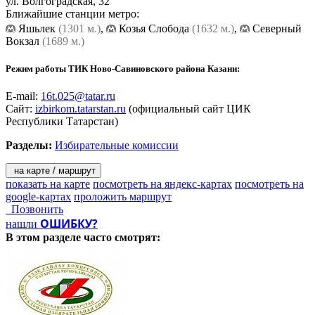
ул. Волгоградская, 32
Ближайшие станции метро:
Яшьлек
(1301 м.)
,
Козья Слобода
(1632 м.)
,
Северный
Вокзал
(1689 м.)
Режим работы ТИК Ново-Савиновского района Казани:
E-mail:
16t.025@tatar.ru
Сайт:
izbirkom.tatarstan.ru
(официальный сайт ЦИК
Республики Татарстан)
Разделы:
Избирательные комиссии
на карте / маршрут
показать на карте
посмотреть на яндекс-картах
посмотреть на
google-картах
проложить маршрут
Позвонить
ОШИБКУ?
нашли
В этом разделе
часто смотрят: