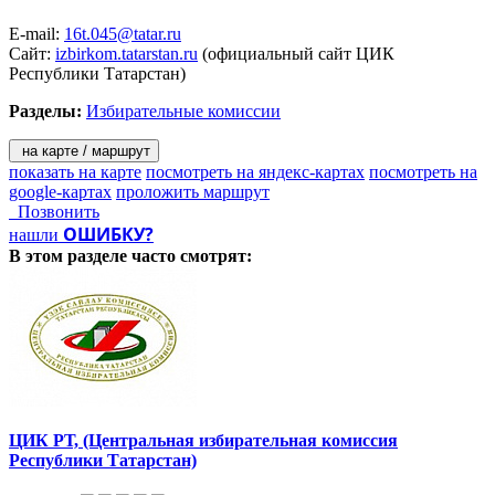
E-mail:
16t.045@tatar.ru
Сайт:
izbirkom.tatarstan.ru
(официальный сайт ЦИК
Республики Татарстан)
Разделы:
Избирательные комиссии
на карте / маршрут
показать на карте
посмотреть на яндекс-картах
посмотреть на
google-картах
проложить маршрут
Позвонить
ОШИБКУ?
нашли
В этом разделе
часто смотрят:
ЦИК РТ, (Центральная избирательная комиссия
Республики Татарстан)