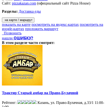
Сайт:
pizzakazan.com
(официальный сайт Pizza House)
Разделы:
Доставка еды
на карте / маршрут
показать на карте
посмотреть на яндекс-картах
посмотреть на
google-картах
проложить маршрут
Позвонить
ОШИБКУ?
нашли
В этом разделе
часто смотрят:
Трактир Старый амбар на Право-Булачной
Рейтинг:
Казань, ул. Право-Булачная, д.33/1
11:00-
1:00