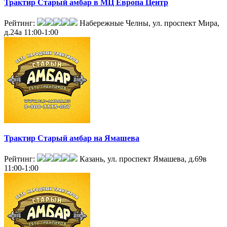
Трактир Старый амбар в МЦ Европа Центр
Рейтинг:
Набережные Челны, ул. проспект Мира,
д.24а
11:00-1:00
Трактир Старый амбар на Ямашева
Рейтинг:
Казань, ул. проспект Ямашева, д.69в
11:00-1:00