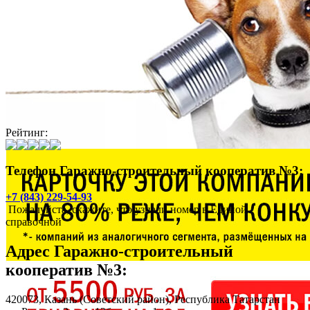
Рейтинг:
Телефон Гаражно-строительный кооператив №3:
+7 (843) 229-54-93
Пожалуйста, скажите, что узнали номер в Единой
справочной
Адрес
Гаражно-строительный
кооператив №3
:
420073,
Казань
(Советский район), Республика Татарстан