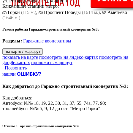
ул. Рихарда Зорге, 13б, корпус 1
Ближайшие станции метро:
Горки
(115 м.)
,
Проспект Победы
(1614 м.)
,
Аметьево
(1646 м.)
Режим работы Гаражно-строительный кооператив №3:
Разделы:
Гаражные кооперативы
на карте / маршрут
показать на карте
посмотреть на яндекс-картах
посмотреть на
google-картах
проложить маршрут
Позвонить
ОШИБКУ?
нашли
Как добраться до
Гаражно-строительный кооператив №3:
Как добраться:
Автобусы №№ 18, 19, 22, 30, 31, 37, 55, 74а, 77, 90;
троллейбусы №№ 5, 9, 12 до ост. "Метро Горки".
Отзывы о
Гаражно-строительный кооператив №3: