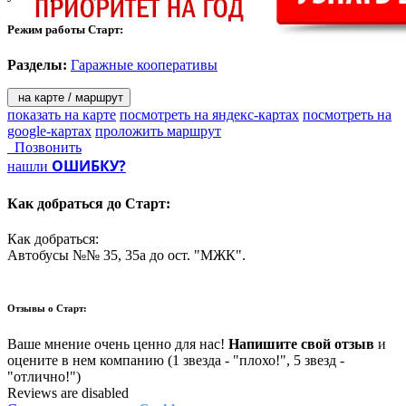
Режим работы Старт:
Разделы:
Гаражные кооперативы
на карте / маршрут
показать на карте
посмотреть на яндекс-картах
посмотреть на
google-картах
проложить маршрут
Позвонить
ОШИБКУ?
нашли
Как добраться до
Старт:
Как добраться:
Автобусы №№ 35, 35а до ост. "МЖК".
Отзывы о
Старт:
Ваше мнение очень ценно для нас!
Напишите свой отзыв
и
оцените в нем компанию (1 звезда - "плохо!", 5 звезд -
"отлично!")
Reviews are disabled