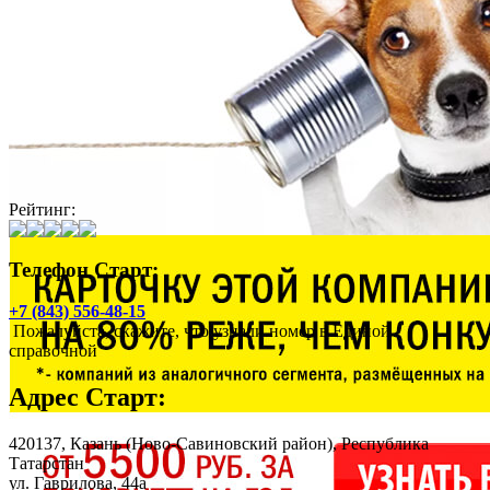
Рейтинг:
Телефон Старт:
+7 (843) 556-48-15
Пожалуйста, скажите, что узнали номер в Единой
справочной
Адрес
Старт
:
420137,
Казань
(Ново-Савиновский район), Республика
Татарстан
ул. Гаврилова, 44а