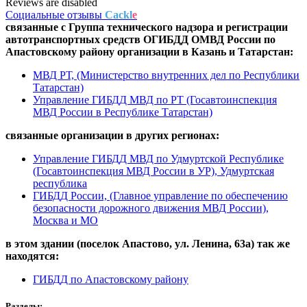
Reviews are disabled
Социальные отзывы
Cackl
e
связанные с
Группа технического надзора и регистрации
автотранспортных средств ОГИБДД ОМВД России по
Апастовскому району
организации в
Казань и Татарстан:
МВД РТ, (Министерство внутренних дел по Республики
Татарстан)
Управление ГИБДД МВД по РТ (Госавтоинспекция
МВД России в Республике Татарстан)
связанные организации в
других регионах:
Управление ГИБДД МВД по Удмуртской Республике
(Госавтоинспекция МВД России в УР), Удмуртская
республика
ГИБДД России, (Главное управление по обеспечению
безопасности дорожного движения МВД России),
Москва и МО
в этом здании (поселок Апастово,
ул. Ленина, 63а
) так же
находятся:
ГИБДД по Апастовскому району
Разделы: