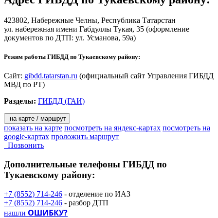
423802,
Набережные Челны
, Республика Татарстан
ул. набережная имени Габдуллы Тукая, 35
(оформление
документов по ДТП: ул. Усманова, 59а)
Режим работы ГИБДД по Тукаевскому району:
Сайт:
gibdd.tatarstan.ru
(официальный сайт Управления ГИБДД
МВД по РТ)
Разделы:
ГИБДД (ГАИ)
на карте / маршрут
показать на карте
посмотреть на яндекс-картах
посмотреть на
google-картах
проложить маршрут
Позвонить
Дополнительные телефоны
ГИБДД по
Тукаевскому району:
+7 (8552) 714-246
- отделение по ИАЗ
+7 (8552) 714-246
- разбор ДТП
ОШИБКУ?
нашли