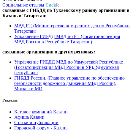
Социальные отзывы
Cackl
e
связанные с
ГИБДД по Тукаевскому району
организации в
Казань и Татарстан:
МВД РТ, (Министерство внутренних дел по Республики
Татарстан)
Управление ГИБДД МВД по РТ (Госавтоинспекция
МВД России в Республике Татарстан)
связанные организации в
других регионах:
Управление ГИБДД МВД по Удмуртской Республике
(Госавтоинспекция МВД России в УР), Удмуртская
республика
ГИБДД России, (Главное управление по обеспечению
безопасности дорожного движения МВД России),
Москва и МО
Разделы:
Каталог компаний Казани
Афиша Казани
Статьи и публикации
Городской форум - Казань