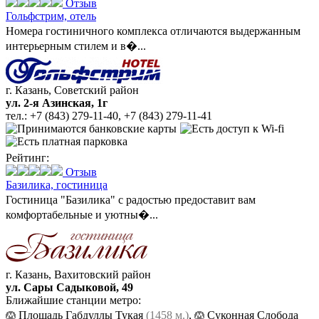
Отзыв
Гольфстрим,
отель
Номера гостиничного комплекса отличаются выдержанным
интерьерным стилем и в�...
г. Казань, Советский район
ул. 2-я Азинская, 1г
тел.:
+7 (843) 279-11-40
,
+7 (843) 279-11-41
Рейтинг:
Отзыв
Базилика,
гостиница
Гостиница "Базилика" с радостью предоставит вам
комфортабельные и уютны�...
г. Казань, Вахитовский район
ул. Сары Садыковой, 49
Ближайшие станции метро:
Площадь Габдуллы Тукая
(1458 м.)
,
Суконная Слобода