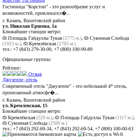
Корстон,
гостиница
Гостиница "Корстон" - это разнообразие услуг и
возможностей, привлекател�...
г. Казань, Вахитовский район
ул. Николая Ершова, 1а
Ближайшие станции метро:
Площадь Габдуллы Тукая
(1775 м.)
,
Суконная Слобода
(1923 м.)
,
Кремлёвская
(2705 м.)
тел.:
+7 (843) 279-30-00
,
+7 (800) 100-99-89
Официальные группы:
Рейтинг:
Отзыв
Джузеппе,
отель
Cовременный отель "Джузеппе" - это небольшой 4* отель,
пронизанный атмосфе�...
г. Казань, Вахитовский район
ул. Кремлевская, 15
Ближайшие станции метро:
Кремлёвская
(529 м.)
,
Площадь Габдуллы Тукая
(1117 м.)
,
Суконная Слобода
(2589 м.)
тел.:
+7 (843) 292-69-34
,
+7 (843) 292-69-54
,
+7 (800) 100-00-63