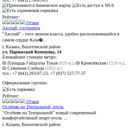
тел.:
+7 (843) 278-05-05
Рейтинг:
Отзыв
Акспай,
гостиница
"Акспай" - отел эконом-класса, удобно расположившийся в
самом сердце Каза�...
г. Казань, Вахитовский район
ул. Парижской Коммуны, 14
Ближайшие станции метро:
Площадь Габдуллы Тукая
(829 м.)
,
Кремлёвская
(1520 м.)
,
Суконная Слобода
(1922 м.)
тел.:
+7 (843) 293-07-23
,
+7 (937) 527-77-37
Официальные группы:
Рейтинг:
Отзыв
Особняк на Театральной,
отель
"Особняк на Театральной" новый современный
комфортабельный апарт-отель. ...
г. Казань, Вахитовский район