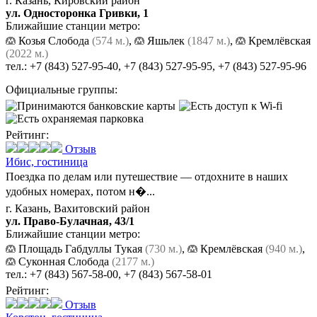
г. Казань, Кировский район
ул. Односторонка Гривки, 1
Ближайшие станции метро:
Козья Слобода
(574 м.)
,
Яшьлек
(1847 м.)
,
Кремлёвская
(2022 м.)
тел.:
+7 (843) 527-95-40
,
+7 (843) 527-95-95
,
+7 (843) 527-95-96
Официальные группы:
Рейтинг:
Отзыв
Ибис,
гостиница
Поездка по делам или путешествие — отдохните в наших
удобных номерах, потом н�...
г. Казань, Вахитовский район
ул. Право-Булачная, 43/1
Ближайшие станции метро:
Площадь Габдуллы Тукая
(730 м.)
,
Кремлёвская
(940 м.)
,
Суконная Слобода
(2177 м.)
тел.:
+7 (843) 567-58-00
,
+7 (843) 567-58-01
Рейтинг:
Отзыв