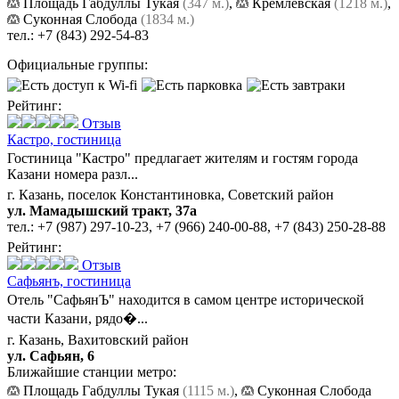
Площадь Габдуллы Тукая
(347 м.)
,
Кремлёвская
(1218 м.)
,
Суконная Слобода
(1834 м.)
тел.:
+7 (843) 292-54-83
Официальные группы:
Рейтинг:
Отзыв
Кастро,
гостиница
Гостиница "Кастро" предлагает жителям и гостям города
Казани номера разл...
г. Казань, поселок Константиновка, Советский район
ул. Мамадышский тракт, 37а
тел.:
+7 (987) 297-10-23
,
+7 (966) 240-00-88
,
+7 (843) 250-28-88
Рейтинг:
Отзыв
Сафьянъ,
гостиница
Отель "СафьянЪ" находится в самом центре исторической
части Казани, рядо�...
г. Казань, Вахитовский район
ул. Сафьян, 6
Ближайшие станции метро:
Площадь Габдуллы Тукая
(1115 м.)
,
Суконная Слобода