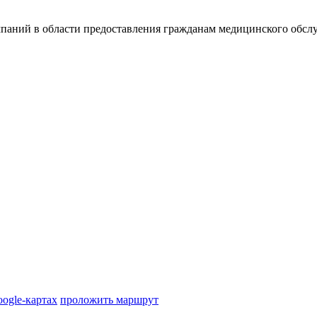
омпаний в области предоставления гражданам медицинского обс
oogle-картах
проложить маршрут