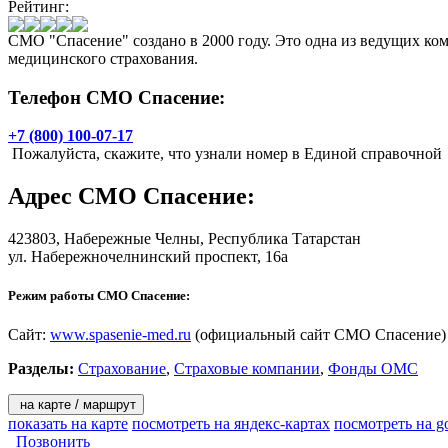
Рейтинг:
СМО "Спасение" создано в 2000 году. Это одна из ведущих к
медицинского страхования.
Телефон СМО Спасение:
+7 (800) 100-07-17
Пожалуйста, скажите, что узнали номер в Единой справочной
Адрес
СМО Спасение
:
423803,
Набережные Челны
, Республика Татарстан
ул. Набережночелнинский проспект, 16а
Режим работы СМО Спасение:
Сайт:
www.spasenie-med.ru
(официальный сайт СМО Спасение)
Разделы:
Страхование
,
Страховые компании
,
Фонды ОМС
на карте / маршрут
показать на карте
посмотреть на яндекс-картах
посмотреть на g
Позвонить