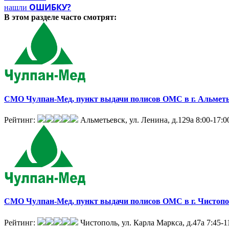
ОШИБКУ?
нашли
В этом разделе
часто смотрят:
СМО Чулпан-Мед, пункт выдачи полисов ОМС в г. Альметь
Рейтинг:
Альметьевск, ул. Ленина, д.129а
8:00-17:0
СМО Чулпан-Мед, пункт выдачи полисов ОМС в г. Чистоп
Рейтинг:
Чистополь, ул. Карла Маркса, д.47а
7:45-1