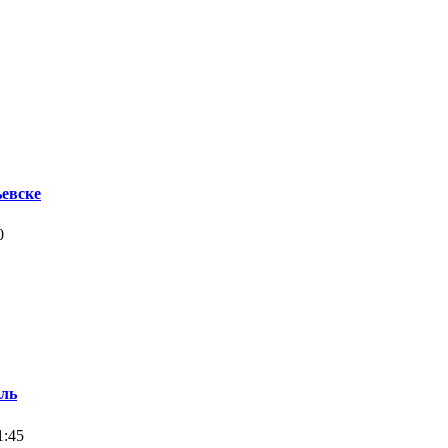
евске
0
оль
1:45