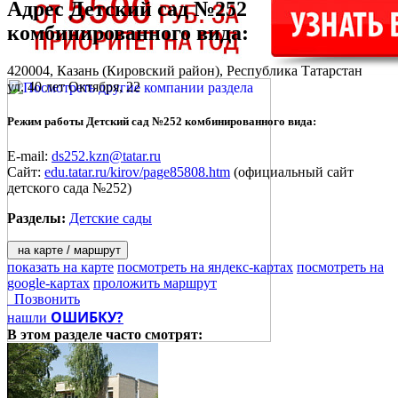
Адрес
Детский сад №252
комбинированного вида
:
420004,
Казань
(Кировский район), Республика Татарстан
ул. 40 лет Октября, 22
Режим работы Детский сад №252 комбинированного вида:
E-mail:
ds252.kzn@tatar.ru
Сайт:
edu.tatar.ru/kirov/page85808.htm
(официальный сайт
детского сада №252)
Разделы:
Детские сады
на карте / маршрут
показать на карте
посмотреть на яндекс-картах
посмотреть на
google-картах
проложить маршрут
Позвонить
ОШИБКУ?
нашли
В этом разделе
часто смотрят: