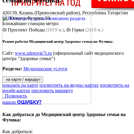
семьи на Фучика
:
420139,
Казань
(Приволжский район), Республика Татарстан
ул. Юлиуса Фучика, 50
Ближайшие станции метро:
Проспект Победы
(1019 м.)
,
Горки
(2419 м.)
Режим работы Медицинский центр Здоровье семьи на Фучика:
Сайт:
www.zdorovie7i.ru
(официальный сайт медицинского
центра "Здоровье семьи")
Разделы:
Медицинские услуги
на карте / маршрут
показать на карте
посмотреть на яндекс-картах
посмотреть на
google-картах
проложить маршрут
Позвонить
ОШИБКУ?
нашли
Как добраться до
Медицинский центр Здоровье семьи на
Фучика:
Как добраться: