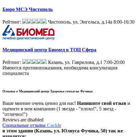
Бюро МСЭ Чистополь
Рейтинг:
Чистополь, ул. Энгельса, д.14а
8:00-16:30
Медицинский центр Биомед в ТОЦ Сфера
Рейтинг:
Казань, ул. Гаврилова, д.1
7:00-20:00
Имеются противопоказания, необходима консультация
специалиста
Отзывы о
Медицинский центр Здоровье семьи на Фучика:
Ваше мнение очень ценно для нас!
Напишите свой отзыв
и
оцените в нем компанию (1 звезда - "плохо!", 5 звезд -
"отлично!")
Reviews are disabled
Социальные отзывы
Cackl
e
в этом здании (Казань,
ул. Юлиуса Фучика, 50
) так же
находятся: