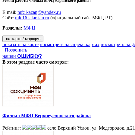
Режим работы Филиал МФЦ Агрызского района:
E-mail:
mfc-kazan@yandex.ru
Сайт:
mfc16.tatarstan.ru
(официальный сайт МФЦ РТ)
Разделы:
МФЦ
на карте / маршрут
показать на карте
посмотреть на яндекс-картах
посмотреть на g
Позвонить
ОШИБКУ?
нашли
В этом разделе
часто смотрят:
Филиал МФЦ Верхнеуслонского района
Рейтинг:
село Верхний Услон, ул. Медгородок, д.21