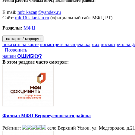
Режим работы Филиал МФЦ Тюлячинского района:
E-mail:
mfc-kazan@yandex.ru
Сайт:
mfc16.tatarstan.ru
(официальный сайт МФЦ РТ)
Разделы:
МФЦ
на карте / маршрут
показать на карте
посмотреть на яндекс-картах
посмотреть на g
Позвонить
ОШИБКУ?
нашли
В этом разделе
часто смотрят:
Филиал МФЦ Верхнеуслонского района
Рейтинг:
село Верхний Услон, ул. Медгородок, д.21