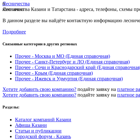
6
Лесничества
компании
Лесничества Казани и Татарстана - адреса, телефоны, схемы пр
В данном разделе вы найдёте контактную информацию лесниче
Подробнее
Связанные категории
в других регионах
Прочее - Москва и МО
(Единая справочная)
Прочее - Санкт-Петербург и ЛО
(Единая справочная)
Прочее - Сочи и Краснодарский край
(Единая справочная
Прочее - Крым
(Единая справочная)
Прочее - Ижевск и Удмуртия
(Единая справочная)
Хотите добавить свою компанию?
подайте заявку на
платное р
Хотите добавить свою компанию?
подайте заявку на
платное р
Разделы:
Каталог компаний Казани
Афиша Казани
Статьи и публикации
Городской форум - Казань