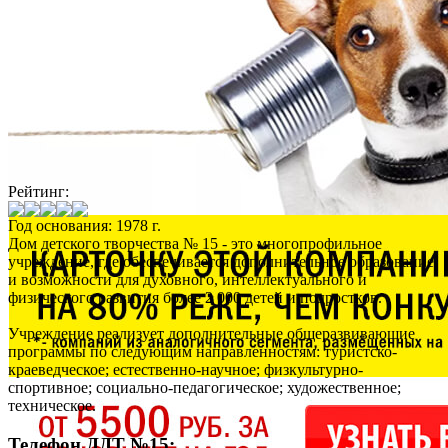
Рейтинг:
Год основания: 1978 г.
Дом детского творчества № 15 - это многопрофильное
учреждение, где обеспечивается дополнительное образование
и возможности для духовного, интеллектуального и
физического развития более 2 000 детей и подростков.
Учреждение реализует дополнительные общеразвивающие
программы по следующим направленностям: туристско-
краеведческое; естественно-научное; физкультурно-
спортивное; социально-педагогическое; художественное;
техническое.
Телефон ДДТ №15: