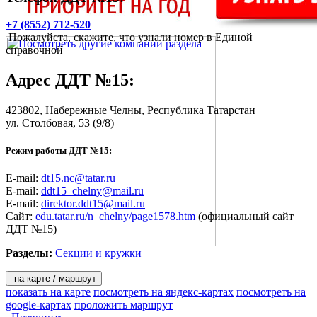
+7 (8552) 712-520
Пожалуйста, скажите, что узнали номер в Единой
справочной
Адрес
ДДТ №15
:
423802,
Набережные Челны
, Республика Татарстан
ул. Столбовая, 53
(9/8)
Режим работы ДДТ №15:
E-mail:
dt15.nc@tatar.ru
E-mail:
ddt15_chelny@mail.ru
E-mail:
direktor.ddt15@mail.ru
Сайт:
edu.tatar.ru/n_chelny/page1578.htm
(официальный сайт
ДДТ №15)
Разделы:
Секции и кружки
на карте / маршрут
показать на карте
посмотреть на яндекс-картах
посмотреть на
google-картах
проложить маршрут