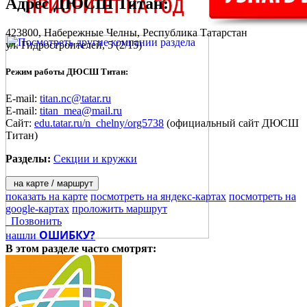
Адрес
ДЮСШ Титан
:
423800,
Набережные Челны
, Республика Татарстан
ул. Гидростроителей, 5
(2/15)
Режим работы ДЮСШ Титан:
E-mail:
titan.nc@tatar.ru
E-mail:
titan_mea@mail.ru
Сайт:
edu.tatar.ru/n_chelny/org5738
(официальный сайт ДЮСШ
Титан)
Разделы:
Секции и кружки
на карте / маршрут
показать на карте
посмотреть на яндекс-картах
посмотреть на
google-картах
проложить маршрут
Позвонить
ОШИБКУ?
нашли
В этом разделе
часто смотрят: