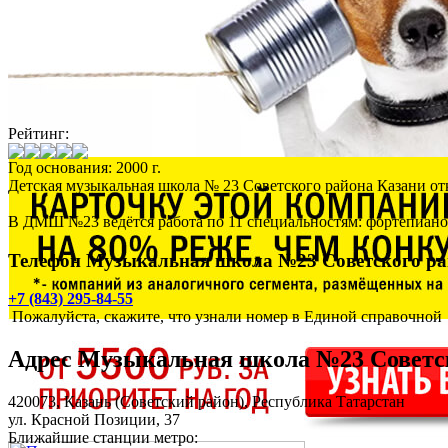
Рейтинг:
Год основания: 2000 г.
Детская музыкальная школа № 23 Советского района Казани отк
В ДМШ №23 ведётся работа по 11 специальностям: фортепиано, с
Телефон Музыкальная школа №23 Советского ра
+7 (843) 295-84-55
Пожалуйста, скажите, что узнали номер в Единой справочной
Адрес
Музыкальная школа №23 Советс
420073,
Казань
(Советский район), Республика Татарстан
ул. Красной Позиции, 37
Ближайшие станции метро: