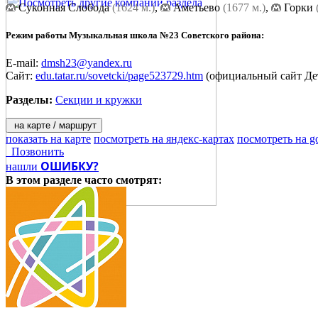
Суконная Слобода
(1624 м.)
,
Аметьево
(1677 м.)
,
Горки
Режим работы Музыкальная школа №23 Советского района:
E-mail:
dmsh23@yandex.ru
Сайт:
edu.tatar.ru/sovetcki/page523729.htm
(официальный сайт Де
Разделы:
Секции и кружки
на карте / маршрут
показать на карте
посмотреть на яндекс-картах
посмотреть на g
Позвонить
ОШИБКУ?
нашли
В этом разделе
часто смотрят: