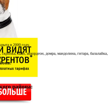
рыта в 2000 году.
крипка, баян, аккордеон, домра, мандолина, гитара, балалайка, 
йона:
кого района
: