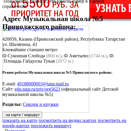
Пожалуйста, скажите, что узнали номер в Единой
справочной
Адрес
Музыкальная школа №5
Приволжского района
:
420059,
Казань
(Приволжский район), Республика Татарстан
ул. Шаляпина, 43
Ближайшие станции метро:
Суконная Слобода
(860 м.)
,
Аметьево
(1744 м.)
,
Площадь Габдуллы Тукая
(2072 м.)
Режим работы Музыкальная школа №5 Приволжского района:
E-mail:
49188000003@tatar.mail.ru
Сайт:
edu.tatar.ru/priv/org5623
(официальный сайт Детской
музыкальной школы №5)
Разделы:
Секции и кружки
на карте / маршрут
показать на карте
посмотреть на яндекс-картах
посмотреть на
google-картах
проложить маршрут
Позвонить