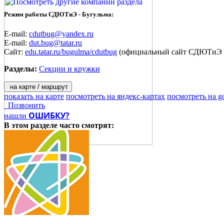
Режим работы СДЮТиЭ - Бугульма:
E-mail:
cdutbug@yandex.ru
E-mail:
dut.bug@tatar.ru
Сайт:
edu.tatar.ru/bugulma/cdutbug
(официальный сайт СДЮТиЭ Б
Разделы:
Секции и кружки
на карте / маршрут
показать на карте
посмотреть на яндекс-картах
посмотреть на g
Позвонить
ОШИБКУ?
нашли
В этом разделе
часто смотрят: