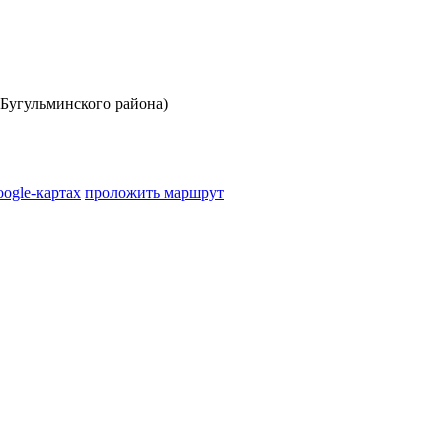
угульминского района)
oogle-картах
проложить маршрут