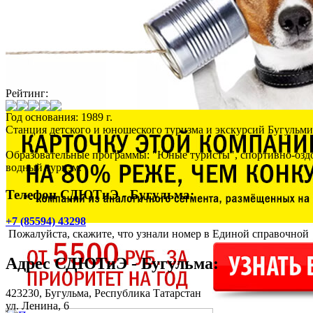
Рейтинг:
Год основания: 1989 г.
Станция детского и юношеского туризма и экскурсий Бугульмин
Образовательные программы: "Юные туристы", спортивно-оздо
водный туризм.
Телефон СДЮТиЭ - Бугульма:
+7 (85594) 43298
Пожалуйста, скажите, что узнали номер в Единой справочной
Адрес
СДЮТиЭ - Бугульма
:
423230,
Бугульма
, Республика Татарстан
ул. Ленина, 6