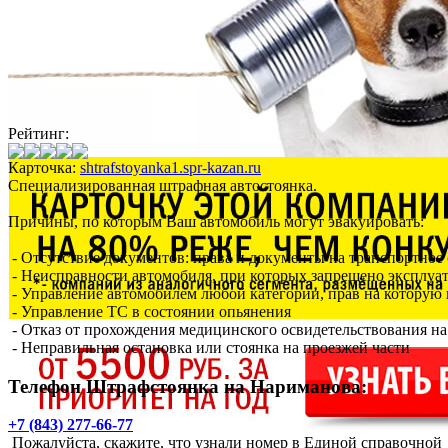
Рейтинг:
Карточка:
shtrafstoyanka1.spr-kazan.ru
Специализированная штрафная автостоянка.
Причины, по которым Ваш автомобиль могут эвакуировать:
- Отсутствие документов: права и документы на транспортное
- Неисправности автомобиля, при которых запрещено эксплуа
- Управление автомобилем любой категории, прав на которую 
- Управление ТС в состоянии опьянения
- Отказ от прохождения медицинского освидетельствования н
- Неправильная остановка или стоянка на проезжей части
Телефон Штрафстоянка на Нариманова:
+7 (843) 277-66-77
Пожалуйста, скажите, что узнали номер в Единой справочной