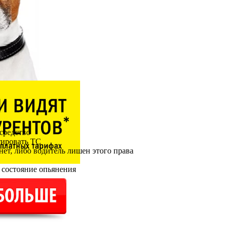
 средство
тировать ТС
нет, либо водитель лишен этого права
а состояние опьянения