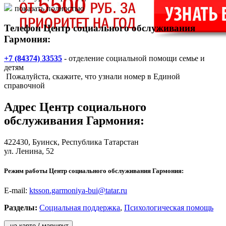
показать полностью
- отделение надомного социального обслуживания;
- отделение социальной помощи семье и детям.
Телефон Центр социального обслуживания
Гармония:
+7 (84374) 33535
- отделение социальной помощи семье и
детям
Пожалуйста, скажите, что узнали номер в Единой
справочной
Адрес
Центр социального
обслуживания Гармония
:
422430,
Буинск
, Республика Татарстан
ул. Ленина, 52
Режим работы Центр социального обслуживания Гармония:
E-mail:
ktsson.garmoniya-bui@tatar.ru
Разделы:
Социальная поддержка
,
Психологическая помощь
на карте / маршрут