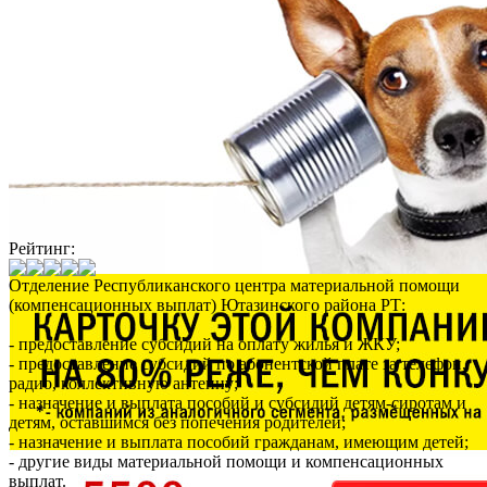
Рейтинг:
Отделение Республиканского центра материальной помощи
(компенсационных выплат) Ютазинского района РТ:
- предоставление субсидий на оплату жилья и ЖКУ;
- предоставление субсидий по абонентской плате за телефон,
радио, коллективную антенну;
- назначение и выплата пособий и субсидий детям-сиротам и
детям, оставшимся без попечения родителей;
- назначение и выплата пособий гражданам, имеющим детей;
- другие виды материальной помощи и компенсационных
выплат.