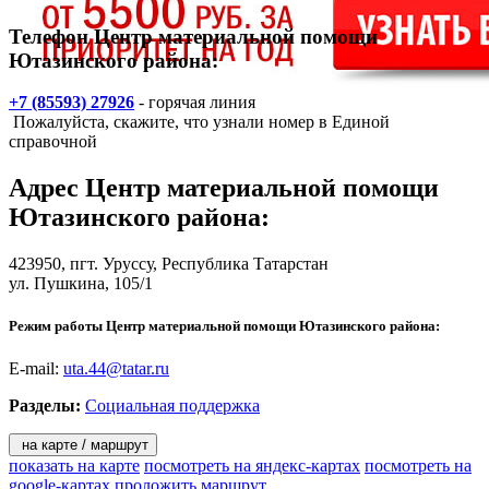
Телефон Центр материальной помощи
Ютазинского района:
+7 (85593) 27926
- горячая линия
Пожалуйста, скажите, что узнали номер в Единой
справочной
Адрес
Центр материальной помощи
Ютазинского района
:
423950,
пгт. Уруссу
, Республика Татарстан
ул. Пушкина, 105/1
Режим работы Центр материальной помощи Ютазинского района:
E-mail:
uta.44@tatar.ru
Разделы:
Социальная поддержка
на карте / маршрут
показать на карте
посмотреть на яндекс-картах
посмотреть на
google-картах
проложить маршрут