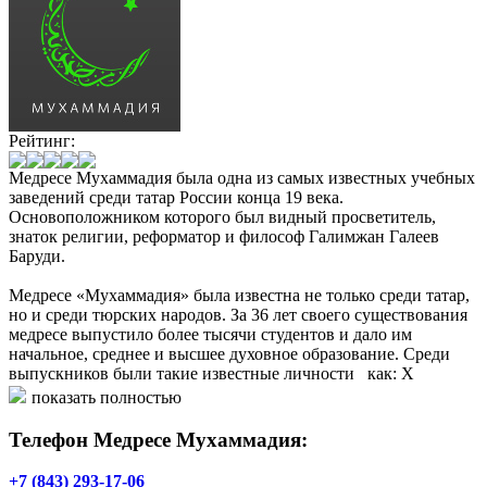
Рейтинг:
Медресе Мухаммадия была одна из самых известных учебных
заведений среди татар России конца 19 века.
Основоположником которого был видный просветитель,
знаток религии, реформатор и философ Галимжан Галеев
Баруди.
Медресе «Мухаммадия» была известна не только среди татар,
но и среди тюрских народов. За 36 лет своего существования
медресе выпустило более тысячи студентов и дало им
начальное, среднее и высшее духовное образование. Среди
выпускников были такие известные личности как: Х
Ямашев, М. Дулат-Гали, К. Якуб, К. Туйбактин, С. Габбасов,
показать полностью
Г. Камал, К. Тинчурин, Ф. Амирхан, М. Гафури, Ф. Бурнаш, З.
Башари, М. Укмасый, А. Исхаков, А. Камал, Ф. Асгат, Ф.
Телефон Медресе Мухаммадия:
Туйкин, Г. Нугайбек, Г. Шарраф, Г. Рахим и др.
+7 (843) 293-17-06