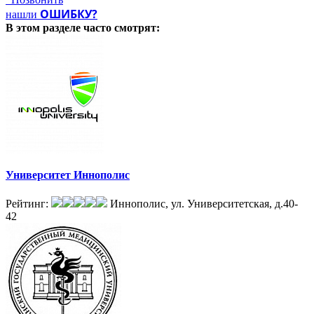
олимпиад
ОШИБКУ?
нашли
В этом разделе
часто смотрят:
Университет Иннополис
Рейтинг:
Иннополис, ул. Университетская, д.40-
42