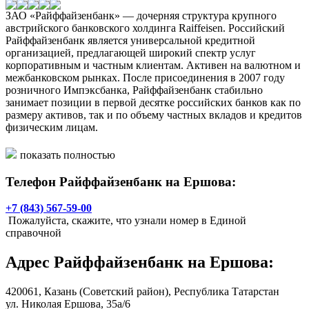
ЗАО «Райффайзенбанк» — дочерняя структура крупного
австрийского банковского холдинга Raiffeisen. Российский
Райффайзенбанк является универсальной кредитной
организацией, предлагающей широкий спектр услуг
корпоративным и частным клиентам. Активен на валютном и
межбанковском рынках. После присоединения в 2007 году
розничного Импэксбанка, Райффайзенбанк стабильно
занимает позиции в первой десятке российских банков как по
размеру активов, так и по объему частных вкладов и кредитов
физическим лицам.
Основные виду услуг, оказываемые в операционном офисе
показать полностью
"Казанский":
Телефон Райффайзенбанк на Ершова:
- Обмен валюты;
- Обслуживание физических лиц;
+7 (843) 567-59-00
- Ипотечный центр;
Пожалуйста, скажите, что узнали номер в Единой
- Переводы "Быстрая почта";
справочной
- Кредитование малого бизнеса;
- РКО малого бизнеса;
Адрес
Райффайзенбанк на Ершова
:
- РКО корпоративного и среднего бизнеса.
420061,
Казань
(Советский район), Республика Татарстан
ул. Николая Ершова, 35а/6