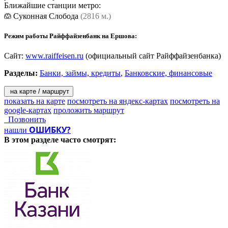
Ближайшие станции метро:
Суконная Слобода
(2816 м.)
Режим работы Райффайзенбанк на Ершова:
Сайт:
www.raiffeisen.ru
(официальный сайт Райффайзенбанка)
Разделы:
Банки, займы, кредиты
,
Банковские, финансовые
на карте / маршрут
показать на карте
посмотреть на яндекс-картах
посмотреть на
google-картах
проложить маршрут
Позвонить
ОШИБКУ?
нашли
В этом разделе
часто смотрят: