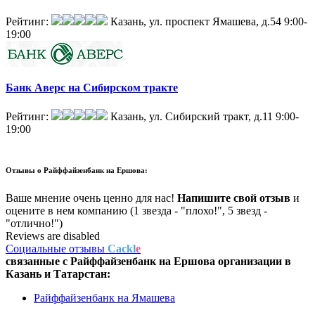
Рейтинг:
Казань, ул. проспект Ямашева, д.54
9:00-
19:00
Банк Аверс на Сибирском тракте
Рейтинг:
Казань, ул. Сибирский тракт, д.11
9:00-
19:00
Отзывы о
Райффайзенбанк на Ершова:
Ваше мнение очень ценно для нас!
Напишите свой отзыв
и
оцените в нем компанию (1 звезда - "плохо!", 5 звезд -
"отлично!")
Reviews are disabled
Социальные отзывы
Cackl
e
связанные с
Райффайзенбанк на Ершова
организации в
Казань и Татарстан:
Райффайзенбанк на Ямашева