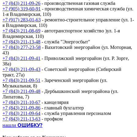
+7 (843) 211-09-26
- производственная газовая служба
+7 (905) 319-60-91
- производственная химическая служба (ул.
1-я Владимирская, 110)
+7 (917) 283-01-63
- ремонтно-строительное управление (ул. 1-
я Владимирская, 110)
+7 (843) 211-08-69
- автотранспортное хозяйство )ул. 1-я
Владимирская, 110)
+7 (843) 211-13-48
- служба "Энергосбыт"
+7 (843) 277-23-58
- Вахитовский энергорайон (ул. Моторная,
43)
+7 (843) 211-09-41
- Приволжский энергорайон (ул. Р. Зорге,
38а)
+7 (843) 211-09-43
- Советский энергорайон (Сибирский
тракт, 27а)
+7 (843) 211-09-51
- Зареченский энергорайон (ул.
Музыкальная, 8)
+7 (843) 211-09-48
- Дербышкинский энергорайона (ул.
Липатова, 7)
+7 (843) 211-10-67
- канцелярия
+7 (843) 211-09-86
- главный бухгалтер
+7 (843) 211-09-64
- служба управления персоналом
+7 (843) 211-13-63
- профком
ОШИБКУ?
нашли