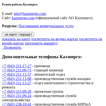
Режим работы Казэнерго:
E-mail:
info@kazenergo.com
Сайт:
kazenergo.com
(официальный сайт АО Казэнерго)
Разделы:
Поставщики коммунальных услуг
на карте / маршрут
показать на карте
посмотреть на яндекс-картах
посмотреть на
google-картах
проложить маршрут
Позвонить
Дополнительные телефоны
Казэнерго:
+7 (843) 211-17-17
- приемная
+7 (843) 211-09-75
- главный инженер
+7 (843) 211-13-37
- абонентский отдел
+7 (843) 211-13-68
- производственная служба наладки
+7 (843) 211-13-27
- отдел капитального строительства и
ремонта
+7 (843) 211-09-28
- проектная группа
+7 (843) 211-09-24
- производственная служба
электрохозяйства
+7 (843) 238-10-41
- производственная служба КИПиА