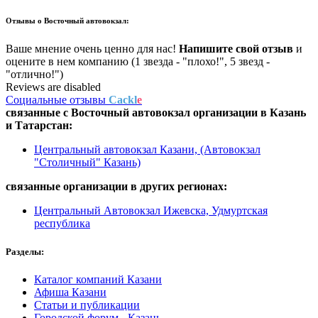
Отзывы о
Восточный автовокзал:
Ваше мнение очень ценно для нас!
Напишите свой отзыв
и
оцените в нем компанию (1 звезда - "плохо!", 5 звезд -
"отлично!")
Reviews are disabled
Социальные отзывы
Cackl
e
связанные с
Восточный автовокзал
организации в
Казань
и Татарстан:
Центральный автовокзал Казани, (Автовокзал
"Столичный" Казань)
связанные организации в
других регионах:
Центральный Автовокзал Ижевска, Удмуртская
республика
Разделы:
Каталог компаний Казани
Афиша Казани
Статьи и публикации
Городской форум - Казань