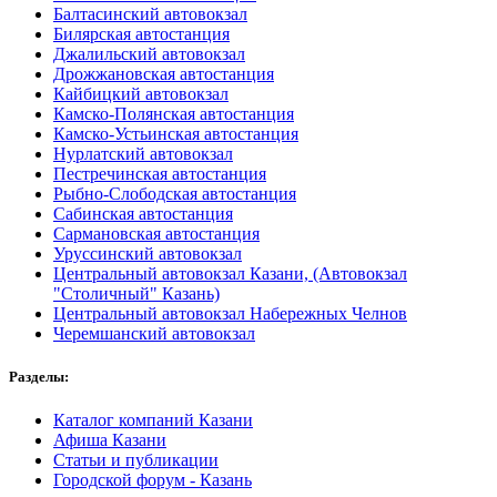
Балтасинский автовокзал
Билярская автостанция
Джалильский автовокзал
Дрожжановская автостанция
Кайбицкий автовокзал
Камско-Полянская автостанция
Камско-Устьинская автостанция
Нурлатский автовокзал
Пестречинская автостанция
Рыбно-Слободская автостанция
Сабинская автостанция
Сармановская автостанция
Уруссинский автовокзал
Центральный автовокзал Казани, (Автовокзал
"Столичный" Казань)
Центральный автовокзал Набережных Челнов
Черемшанский автовокзал
Разделы:
Каталог компаний Казани
Афиша Казани
Статьи и публикации
Городской форум - Казань