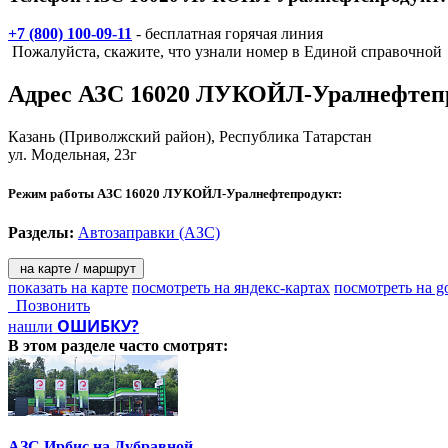
+7 (800) 100-09-11
- бесплатная горячая линия
Пожалуйста, скажите, что узнали номер в Единой справочной
Адрес
АЗС 16020 ЛУКОЙЛ-Уралнефтеп
Казань
(Приволжский район), Республика Татарстан
ул. Модельная, 23г
Режим работы АЗС 16020 ЛУКОЙЛ-Уралнефтепродукт:
Разделы:
Автозаправки (АЗС)
на карте / маршрут
показать на карте
посмотреть на яндекс-картах
посмотреть на g
Позвонить
ОШИБКУ?
нашли
В этом разделе
часто смотрят:
АЗС Ирбис на Дубравной