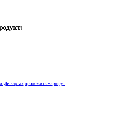
родукт
:
oogle-картах
проложить маршрут