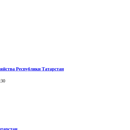
зяйства Республики Татарстан
:30
атарстан