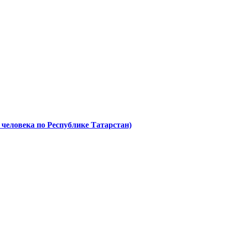
сырья и пищевых продуктов животного и растительного
 человека по Республике Татарстан)