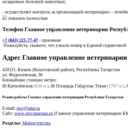
незаразных болезней животных;
- осуществляет контроль за организацией ветеринарно – лечебн
показать полностью
- осуществляет контроль за выпуском доброкачественной в в
Телефон Главное управление ветеринарии Респуб
- проводит ветеринарно-санитарный контроль продуктов питан
+7 (843) 221-77-47
- приемная
- проводит экспертизы проектов технической документации н
Пожалуйста, скажите, что узнали номер в Единой справочной
- согласовывает технико–экономические, ветеринарно–санитар
Адрес
Главное управление ветеринарии
техники ветеринарного назначения;
- рассматривает и согласовывает планы противоэпизоотическ
420111,
Казань
(Вахитовский район), Республика Татарстан
ветеринарных учреждений и служб по проведению комплекса 
ул. Федосеевская, 36
Ближайшие станции метро:
- определяет потребность в ветеринарных специалистах;
Кремлёвская
(638 м.)
,
Площадь Габдуллы Тукая
(1787 м.)
,
- осуществляет государственный ветеринарный надзор, в том ч
Режим работы Главное управление ветеринарии Республики Татарстан:
- мест обитания и содержания всех видов животных, включая 
E-mail:
guv@tatar.ru
Сайт:
www.guv.tatarstan.ru
(Главное управление ветеринарии К
- предприятий и организаций всех форм собственности, осуще
животного происхождения, генетического материала, кормов, 
Разделы:
Министерства