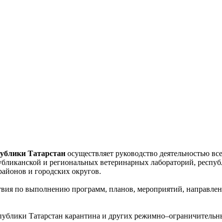
публики Татарстан
осуществляет руководство деятельностью вс
убликанской и региональных ветеринарных лабораторий, респуб
айонов и городских округов.
твия по выполнению программ, планов, мероприятий, направле
спублики Татарстан карантина и других режимно–ограничительн