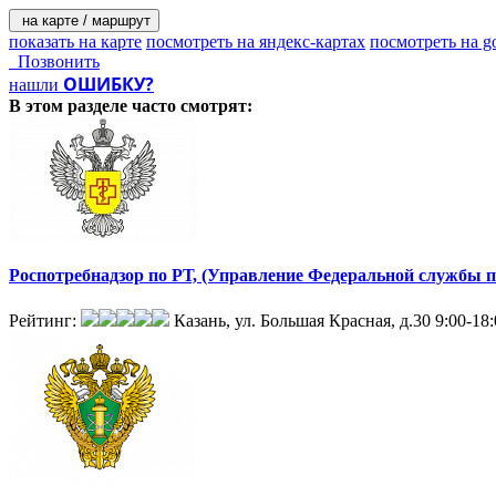
- рынков и других мест организованной торговли, на которых
на карте / маршрут
происхождения промышленной и непромышленной выработки (
показать на карте
посмотреть на яндекс-картах
посмотреть на g
Позвонить
- организаций, осуществляющих проведение массовых меропри
ОШИБКУ?
нашли
В этом разделе
часто смотрят:
- мест хранения, транспортировки, утилизации и уничтожения 
- при транспортировке, экспорте и импорте животных, продук
Роспотребнадзор по РТ, (Управление Федеральной службы п
Рейтинг:
Казань, ул. Большая Красная, д.30
9:00-18