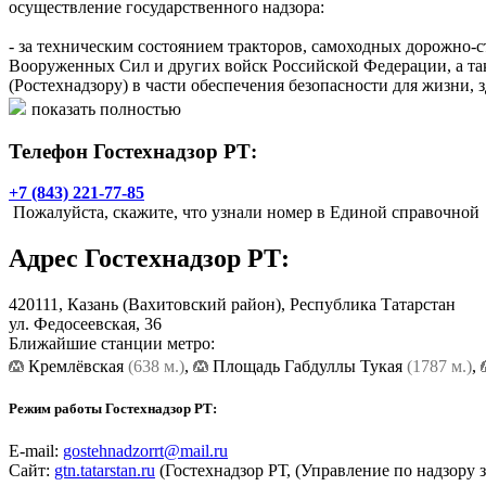
осуществление государственного надзора:
- за техническим состоянием тракторов, самоходных дорожно-
Вооруженных Сил и других войск Российской Федерации, а та
(Ростехнадзору) в части обеспечения безопасности для жизни,
- за соблюдением правил эксплуатации машин и оборудования
показать полностью
Управление осуществляет следующие основные функции:
Телефон Гостехнадзор РТ:
- государственный надзор за техническим состоянием тракторо
+7 (843) 221-77-85
независимо от их принадлежности (кроме машин Вооруженных 
Пожалуйста, скажите, что узнали номер в Единой справочной
экологическому, технологическому и атомному надзору) по но
- государственный надзор в агропромышленном комплексе за с
Адрес
Гостехнадзор РТ
:
имущества, охраны окружающей среды (кроме параметров, подк
регламентируемых стандартами, другими нормативными докум
- государственный надзор в агропромышленном комплексе за с
420111,
Казань
(Вахитовский район), Республика Татарстан
эксплуатации машин и оборудования;
ул. Федосеевская, 36
- государственный надзор в период ответственности изготови
Ближайшие станции метро:
наличием соответствующего сертификата;
Кремлёвская
(638 м.)
,
Площадь Габдуллы Тукая
(1787 м.)
,
- государственная регистрация самоходной техники, а также 
Федерации);
Режим работы Гостехнадзор РТ:
- проведение периодических государственных технических осм
- прием экзаменов на право управления самоходной техникой и
E-mail:
gostehnadzorrt@mail.ru
- выдача образовательным учреждениям свидетельств о соотве
Сайт:
gtn.tatarstan.ru
(Гостехнадзор РТ, (Управление по надзору
органами об аккредитации и выдаче указанным учреждениям л