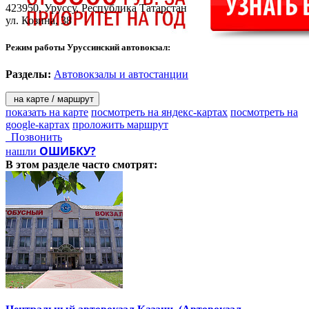
423950,
Уруссу
, Республика Татарстан
ул. Козина, 38
Режим работы Уруссинский автовокзал:
Разделы:
Автовокзалы и автостанции
на карте / маршрут
показать на карте
посмотреть на яндекс-картах
посмотреть на
google-картах
проложить маршрут
Позвонить
ОШИБКУ?
нашли
В этом разделе
часто смотрят: