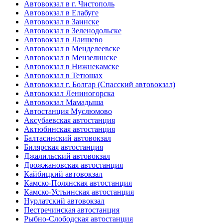
Автовокзал в г. Чистополь
Автовокзал в Елабуге
Автовокзал в Заинске
Автовокзал в Зеленодольске
Автовокзал в Лаишево
Автовокзал в Менделеевске
Автовокзал в Мензелинске
Автовокзал в Нижнекамске
Автовокзал в Тетюшах
Автовокзал г. Болгар (Спасский автовокзал)
Автовокзал Лениногорска
Автовокзал Мамадыша
Автостанция Муслюмово
Аксубаевская автостанция
Актюбинская автостанция
Балтасинский автовокзал
Билярская автостанция
Джалильский автовокзал
Дрожжановская автостанция
Кайбицкий автовокзал
Камско-Полянская автостанция
Камско-Устьинская автостанция
Нурлатский автовокзал
Пестречинская автостанция
Рыбно-Слободская автостанция