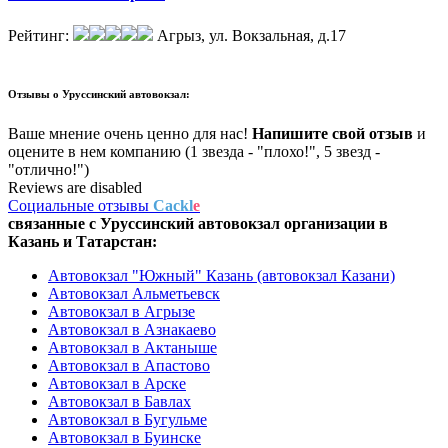
Рейтинг:
Агрыз, ул. Вокзальная, д.17
Отзывы о
Уруссинский автовокзал:
Ваше мнение очень ценно для нас!
Напишите свой отзыв
и
оцените в нем компанию (1 звезда - "плохо!", 5 звезд -
"отлично!")
Reviews are disabled
Социальные отзывы
Cackl
e
связанные с
Уруссинский автовокзал
организации в
Казань и Татарстан:
Автовокзал "Южный" Казань (автовокзал Казани)
Автовокзал Альметьевск
Автовокзал в Агрызе
Автовокзал в Азнакаево
Автовокзал в Актаныше
Автовокзал в Апастово
Автовокзал в Арске
Автовокзал в Бавлах
Автовокзал в Бугульме
Автовокзал в Буинске